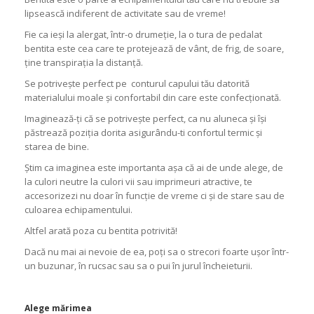
lipsească indiferent de activitate sau de vreme!
Fie ca ieși la alergat, într-o drumeție, la o tura de pedalat
bentita este cea care te protejează de vânt, de frig, de soare,
ține transpirația la distanță.
Se potrivește perfect pe conturul capului tău datorită
materialului moale și confortabil din care este confecționată.
Imaginează-ți că se potrivește perfect, ca nu aluneca și își
păstrează poziția dorita asigurându-ti confortul termic și
starea de bine.
Știm ca imaginea este importanta așa că ai de unde alege, de
la culori neutre la culori vii sau imprimeuri atractive, te
accesorizezi nu doar în funcție de vreme ci și de stare sau de
culoarea echipamentului.
Altfel arată poza cu bentita potrivită!
Dacă nu mai ai nevoie de ea, poți sa o strecori foarte ușor într-
un buzunar, în rucsac sau sa o pui în jurul încheieturii.
Alege mărimea