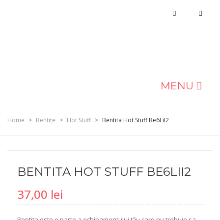
MENU
MAGAZIN
Home
>
Bentițe
>
Hot Stuff
>
Bentita Hot Stuff Be6LiI2
DESPRE NOI
BLOG
BENTITA HOT STUFF BE6LII2
CONTACT
37,00
lei
Bentita este o parte a echipamentului tău care nu trebuie sa