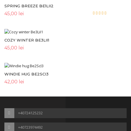
SPRING BREEZE BE1LII2
45,00
lei
Rated
5.00
out of 5
COZY WINTER BE3LII1
45,00
lei
WINDIE HUG BE2SCI3
42,00
lei
+40724125232
+40723974492