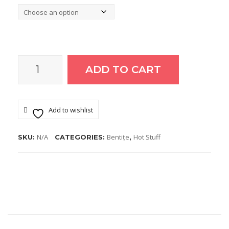
ADD TO CART
Bentita
Hot
Add to wishlist
Stuff
N/A
Bentițe
Hot Stuff
SKU:
CATEGORIES:
,
Be6LiI2
quantity