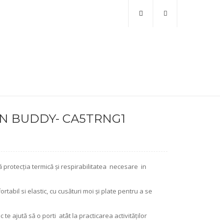
N BUDDY- CA5TRNG1
ră protecția termică și respirabilitatea necesare in
rtabil si elastic, cu cusături moi și plate pentru a se
te ajută să o porti atât la practicarea activităților