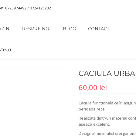
on: 0723974492 / 0724125232
AZIN
DESPRE NOI
BLOG
CONTACT
5TrNg1
CACIULA URBA
60,00
lei
Căciulă funcțională ce îți asigu
perioada rece!
Realizată dintr-un material confo
așeaza excelent.
Designul minimalist și ergonomic 