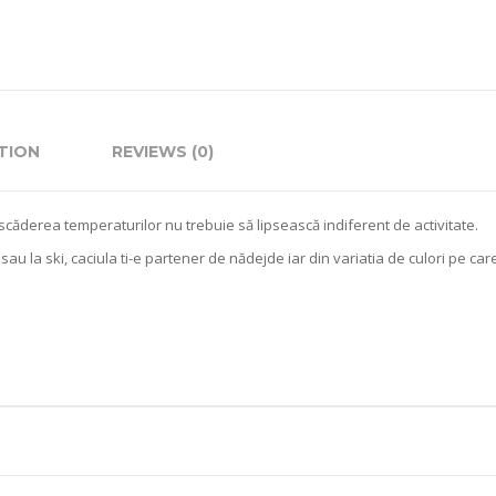
quantity
TION
REVIEWS (0)
scăderea temperaturilor nu trebuie să lipsească indiferent de activitate.
t sau la ski, caciula ti-e partener de nădejde iar din variatia de culori pe ca