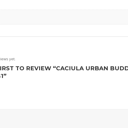
iews yet.
FIRST TO REVIEW “CACIULA URBAN BUDD
1”