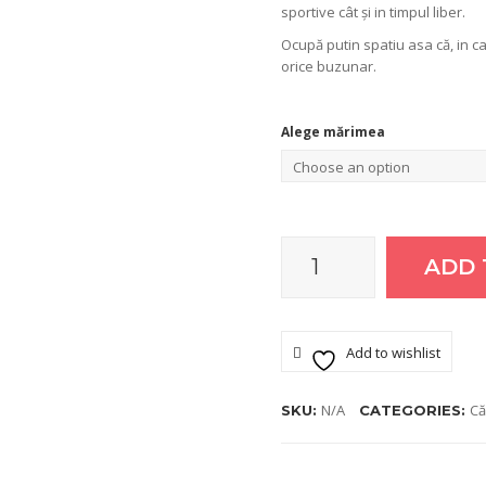
sportive cât și in timpul liber.
Ocupă putin spatiu asa că, in ca
orice buzunar.
Alege mărimea
ADD 
Caciula
urban
Add to wishlist
buddy-
N/A
Că
SKU:
CATEGORIES:
Ca5TrNg1