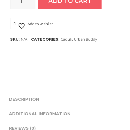
ADD TO CART
Caciula
urban
Add to wishlist
buddy-
N/A
Căciuli
Urban Buddy
SKU:
CATEGORIES:
,
Ca5TrGr1
quantity
DESCRIPTION
ADDITIONAL INFORMATION
REVIEWS (0)