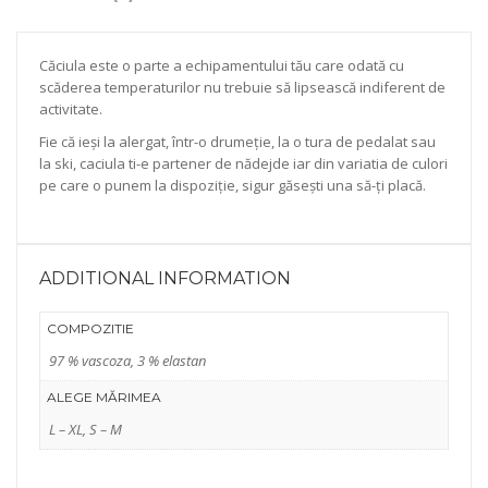
Căciula este o parte a echipamentului tău care odată cu
scăderea temperaturilor nu trebuie să lipsească indiferent de
activitate.
Fie că ieși la alergat, într-o drumeție, la o tura de pedalat sau
la ski, caciula ti-e partener de nădejde iar din variatia de culori
pe care o punem la dispoziție, sigur găsești una să-ți placă.
ADDITIONAL INFORMATION
COMPOZITIE
97 % vascoza, 3 % elastan
ALEGE MĂRIMEA
L – XL, S – M