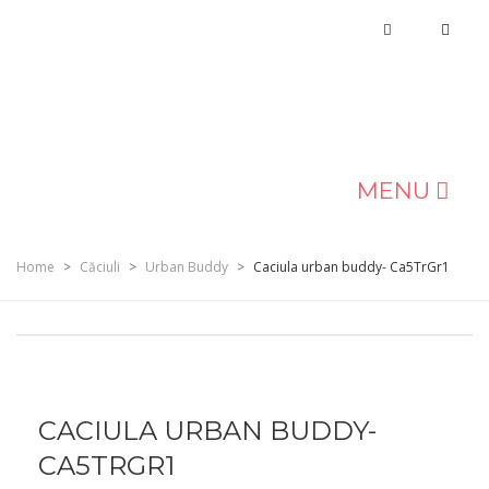
MENU
MAGAZIN
Home
>
Căciuli
>
Urban Buddy
>
Caciula urban buddy- Ca5TrGr1
DESPRE NOI
BLOG
CONTACT
CACIULA URBAN BUDDY-
CA5TRGR1