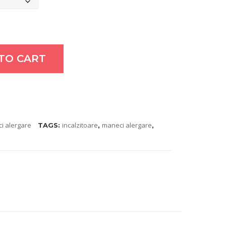
TO CART
i alergare
incalzitoare
maneci alergare
TAGS:
,
,