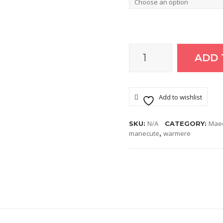
ADD 
Maneci
alergare
Add to wishlist
quantity
N/A
Maec
SKU:
CATEGORY:
manecute
warmere
,