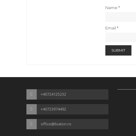
Name
*
Email
*
+40724125232
+40723974492
office@biaton.ro