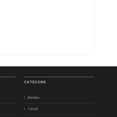
CATEGORII
Bentițe
Căciuli