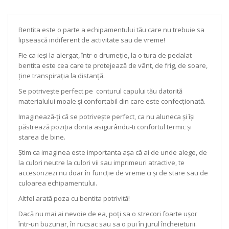
Bentita este o parte a echipamentului tău care nu trebuie sa
lipsească indiferent de activitate sau de vreme!
Fie ca ieși la alergat, într-o drumeție, la o tura de pedalat
bentita este cea care te protejează de vânt, de frig, de soare,
ține transpirația la distanță.
Se potrivește perfect pe conturul capului tău datorită
materialului moale și confortabil din care este confecționată.
Imaginează-ți că se potrivește perfect, ca nu aluneca și își
păstrează poziția dorita asigurându-ti confortul termic și
starea de bine.
Știm ca imaginea este importanta așa că ai de unde alege, de
la culori neutre la culori vii sau imprimeuri atractive, te
accesorizezi nu doar în funcție de vreme ci și de stare sau de
culoarea echipamentului.
Altfel arată poza cu bentita potrivită!
Dacă nu mai ai nevoie de ea, poți sa o strecori foarte ușor
într-un buzunar, în rucsac sau sa o pui în jurul încheieturii.