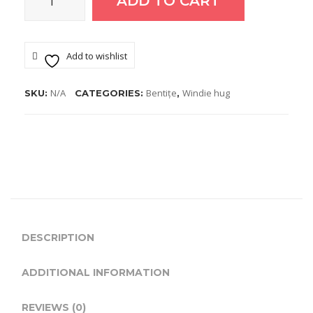
ADD TO CART
Windie
hug-
Add to wishlist
Be2ScV1
N/A
Bentițe
Windie hug
SKU:
CATEGORIES:
,
quantity
DESCRIPTION
ADDITIONAL INFORMATION
REVIEWS (0)