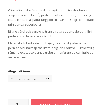
Când vântul da târcoale dar tu ești pus pe treaba, bentita
simpla e cea de luat! Îți protejează bine fruntea, urechile și
ceafa iar dacă ai parul lung poți cu ușurință sa îți scoți coada
prin partea superioara.
Îți ține părul sub control și transpirația departe de ochi. Ești
protejat și stilat în același timp!
Materialul folosit este unul ușor, conortabil și elastic, ce
permite o bună respirabilitate, asigurînd controlul umidității și
râmâne exact acolo unde trebuie, indiferent de condițiile de
antrenament.
Alege mărimea