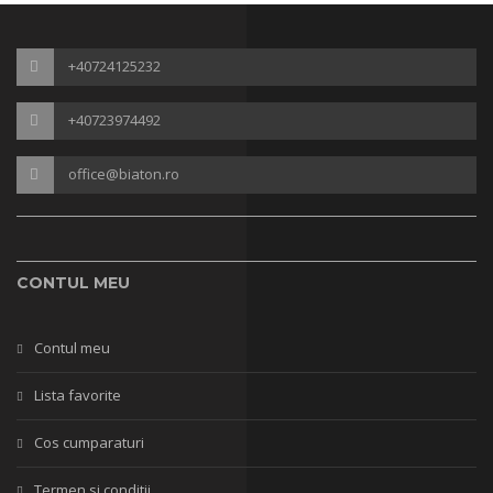
+40724125232
+40723974492
office@biaton.ro
CONTUL MEU
Contul meu
Lista favorite
Cos cumparaturi
Termen si conditii