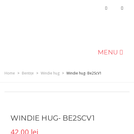
MENU
MAGAZIN
Home
>
Bentițe
>
Windie hug
>
Windie hug- Be2ScV1
DESPRE NOI
BLOG
CONTACT
WINDIE HUG- BE2SCV1
42,00
lei