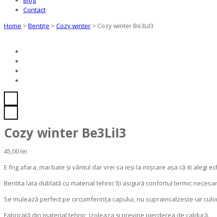
Contact
Home
>
Bentițe
>
Cozy winter
>
Cozy winter Be3LiI3
Cozy winter Be3LiI3
45,00
lei
E frig afara, mai bate și vântul dar vrei sa ieși la mișcare așa că iti alegi
Bentita lata dublată cu material tehnic îți asigură confortul termic necesa
Se mulează perfect pe circumferința capului, nu supraincalzeste iar culor
Fabricată din material tehnic, izoleaza și previne pierderea de caldură.