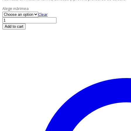
Alege mărimea
Clear
Cozy
winter
Add to cart
Be3LiI3
quantity