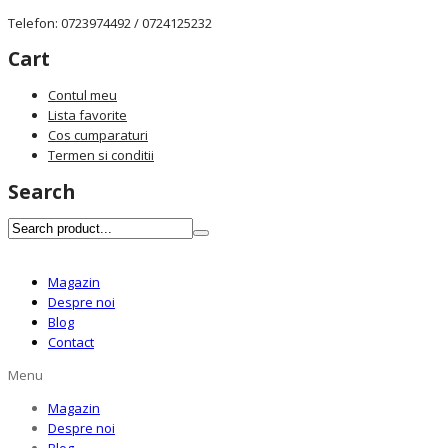
Telefon: 0723974492 / 0724125232
Cart
Contul meu
Lista favorite
Cos cumparaturi
Termen si conditii
Search
Magazin
Despre noi
Blog
Contact
Menu
Magazin
Despre noi
Blog