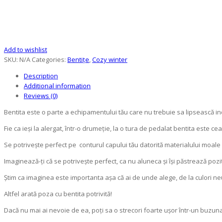
Add to wishlist
SKU:
N/A
Categories:
Bentițe
,
Cozy winter
Description
Additional information
Reviews (0)
Bentita este o parte a echipamentului tău care nu trebuie sa lipsească in
Fie ca ieși la alergat, într-o drumeție, la o tura de pedalat bentita este ce
Se potrivește perfect pe conturul capului tău datorită materialului moale 
Imaginează-ți că se potrivește perfect, ca nu aluneca și își păstrează pozi
Știm ca imaginea este importanta așa că ai de unde alege, de la culori neu
Altfel arată poza cu bentita potrivită!
Dacă nu mai ai nevoie de ea, poți sa o strecori foarte ușor într-un buzunar,