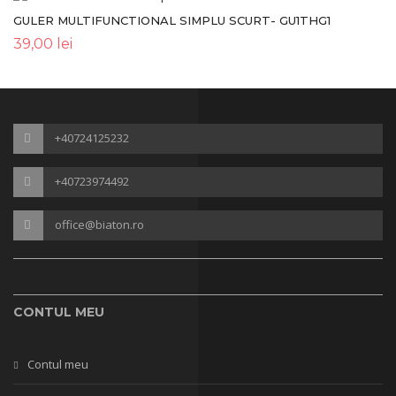
GULER MULTIFUNCTIONAL SIMPLU SCURT- GU1THG1
39,00
lei
+40724125232
+40723974492
office@biaton.ro
CONTUL MEU
Contul meu