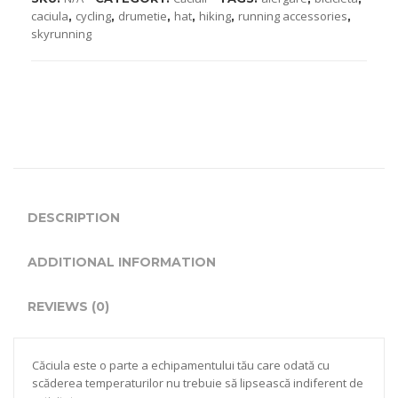
caciula
cycling
drumetie
hat
hiking
running accessories
,
,
,
,
,
,
Ca4LiB1
skyrunning
quantity
DESCRIPTION
ADDITIONAL INFORMATION
REVIEWS (0)
Căciula este o parte a echipamentului tău care odată cu
scăderea temperaturilor nu trebuie să lipsească indiferent de