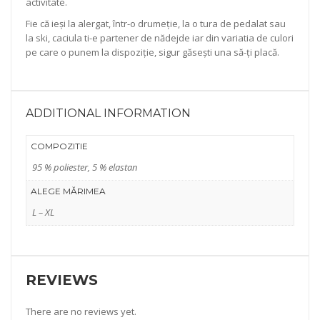
activitate.
Fie că ieși la alergat, într-o drumeție, la o tura de pedalat sau
la ski, caciula ti-e partener de nădejde iar din variatia de culori
pe care o punem la dispoziție, sigur găsești una să-ți placă.
ADDITIONAL INFORMATION
COMPOZITIE
95 % poliester, 5 % elastan
ALEGE MĂRIMEA
L – XL
REVIEWS
There are no reviews yet.