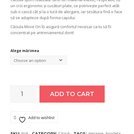
un croi ergonomic și cusături plate, se potrivește perfect atât
sub o cască cât și la o tură de alergare, iar țesătura fină o face
să se adapteze după forma capului.
Căciula Move On îți asigură confortul necesar ca tu să fii
concentrat pe antrenamentul dorit!
Alege mărimea
ADD TO CART
Caciula
move
Add to wishlist
on-
N/A
Căciuli
alergare
bicicleta
SKU:
CATEGORY:
TAGS:
,
,