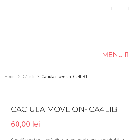
MENU
MAGAZIN
Home
>
Căciuli
>
Caciula move on- Ca4LiB1
DESPRE NOI
BLOG
CACIULA MOVE ON- CA4LIB1
CONTACT
60,00
lei
Caciulă sport realizată dintr-un material elastic, respirabil, cu