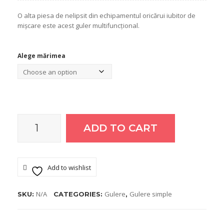
O alta piesa de nelipsit din echipamentul oricărui iubitor de
mișcare este acest guler multifuncțional.
Alege mărimea
ADD TO CART
Guler
multifunctional
Add to wishlist
Gu1TrB1
N/A
Gulere
Gulere simple
SKU:
CATEGORIES:
,
quantity