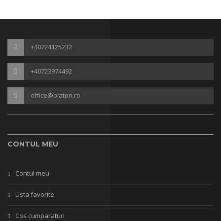
+40724125232
+40723974492
office@biaton.ro
CONTUL MEU
Contul meu
Lista favorite
Cos cumparaturi