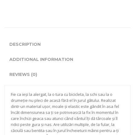
DESCRIPTION
ADDITIONAL INFORMATION
REVIEWS (0)
Fie ca ieși la alergat, la o tura cu bicicleta, la schi sau la o
drumeție nu pleci de acasă fără el în jurul gâtului. Realizat
dintr-un material ușor, moale și elastic este gândit în asa fel
încât dimensiunea sa ți se potrivească la fix în momentul în
care închizi geaca sau atunci când vântul îți dă târcoale și îl
ridici peste gura și nas. Are utilizări multiple, de la fular, la
căciulă sau bentita sau în jurul încheieturii mâinii pentru a-ți