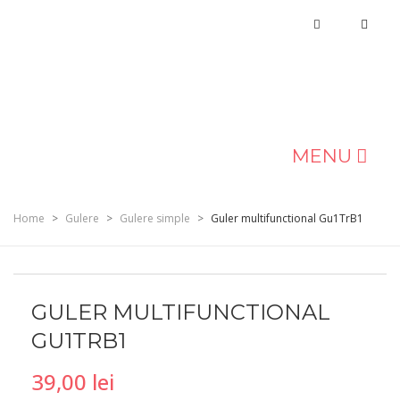
MENU
MAGAZIN
Home
>
Gulere
>
Gulere simple
>
Guler multifunctional Gu1TrB1
DESPRE NOI
BLOG
GULER MULTIFUNCTIONAL
CONTACT
GU1TRB1
39,00
lei