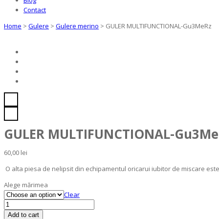
Contact
Home
>
Gulere
>
Gulere merino
>
GULER MULTIFUNCTIONAL-Gu3MeRz
GULER MULTIFUNCTIONAL-Gu3Me
60,00
lei
O alta piesa de nelipsit din echipamentul oricarui iubitor de miscare este
Alege mărimea
Clear
GULER
MULTIFUNCTIONAL-
Add to cart