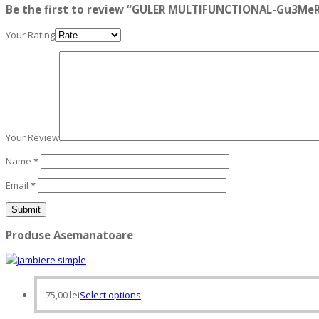
Be the first to review “GULER MULTIFUNCTIONAL-Gu3Me
Your Rating
Your Review
Name
*
Email
*
Produse Asemanatoare
This
75,00
lei
Select options
product