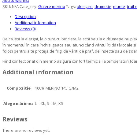
Add to wishlist
SKU:
N/A
Category:
Gulere merino
Tags:
alergare
,
drumetie
,
munte
,
trail
Description
Additional information
Reviews (0)
Fie ca ieși la alergat, la o tura cu bicicleta, la schi sau la o drumeție nu p
în momentul în care închizi geaca sau atunci când vântul îți dă târcoale și îl r
folosi pentru a te proteja de frig, de vânt, de praf, de insecte sau de soa
Fiind confectionat din merino asigura confort termic si la temperaturi foa
Additional information
Compozitie
100% MERINO 145 G/M2
Alege mărimea
L – XL, S – M, XS
Reviews
There are no reviews yet.