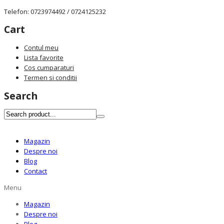
Telefon: 0723974492 / 0724125232
Cart
Contul meu
Lista favorite
Cos cumparaturi
Termen si conditii
Search
Magazin
Despre noi
Blog
Contact
Menu
Magazin
Despre noi
Blog