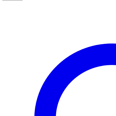
Gu3MeRz
quantity