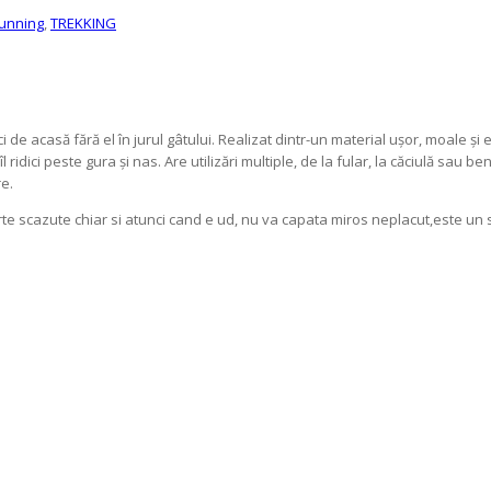
 running
,
TREKKING
leci de acasă fără el în jurul gâtului. Realizat dintr-un material ușor, moale și
idici peste gura și nas. Are utilizări multiple, de la fular, la căciulă sau bent
re.
rte scazute chiar si atunci cand e ud, nu va capata miros neplacut,este un s