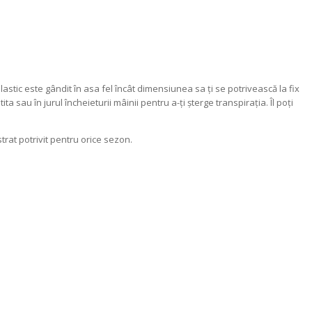
 elastic este gândit în asa fel încât dimensiunea sa ți se potrivească la fix
ita sau în jurul încheieturii mâinii pentru a-ți șterge transpirația. Îl poți
trat potrivit pentru orice sezon.