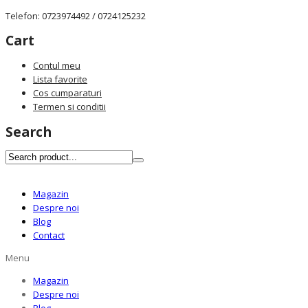
Telefon: 0723974492 / 0724125232
Cart
Contul meu
Lista favorite
Cos cumparaturi
Termen si conditii
Search
Magazin
Despre noi
Blog
Contact
Menu
Magazin
Despre noi
Blog