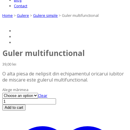
Contact
Home
>
Gulere
>
Gulere simple
>
Guler multifunctional
Guler multifunctional
39,00
lei
O alta piesa de nelipsit din echipamentul oricarui iubitor
de miscare este gulerul multifunctional.
Alege mărimea
Clear
Guler
multifunctional
Add to cart
quantity