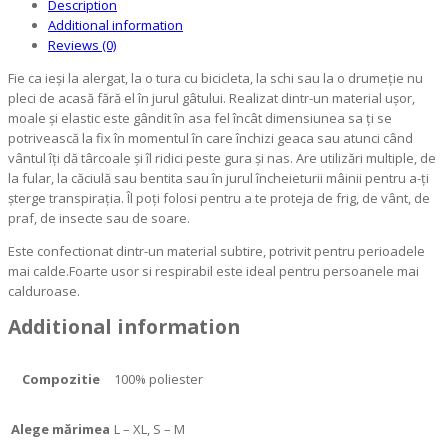
Description
Additional information
Reviews (0)
Fie ca ieși la alergat, la o tura cu bicicleta, la schi sau la o drumeție nu
pleci de acasă fără el în jurul gâtului. Realizat dintr-un material ușor,
moale și elastic este gândit în asa fel încât dimensiunea sa ți se
potrivească la fix în momentul în care închizi geaca sau atunci când
vântul îți dă târcoale și îl ridici peste gura și nas. Are utilizări multiple, de
la fular, la căciulă sau bentita sau în jurul încheieturii mâinii pentru a-ți
șterge transpirația. Îl poți folosi pentru a te proteja de frig, de vânt, de
praf, de insecte sau de soare.
Este confectionat dintr-un material subtire, potrivit pentru perioadele
mai calde.Foarte usor si respirabil este ideal pentru persoanele mai
calduroase.
Additional information
Compozitie
100% poliester
Alege mărimea
L – XL, S – M