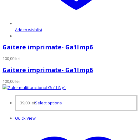
Add to wishlist
Gaitere imprimate- Ga1Imp6
100,00
lei
Gaitere imprimate- Ga1Imp6
100,00
lei
This
39,00
lei
Select options
product
has
Quick View
multiple
variants.
The
options