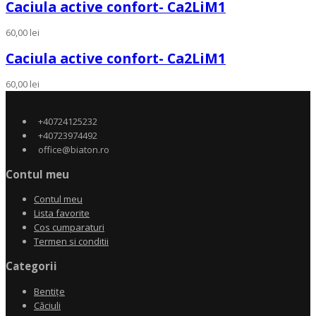
Caciula active confort- Ca2LiM1
60,00
lei
Caciula active confort- Ca2LiM1
60,00
lei
+40724125232
+40723974492
office@biaton.ro
Contul meu
Contul meu
Lista favorite
Cos cumparaturi
Termen si conditii
Categorii
Bentițe
Căciuli