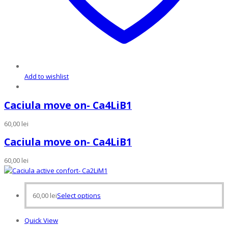
Add to wishlist
Caciula move on- Ca4LiB1
60,00
lei
Caciula move on- Ca4LiB1
60,00
lei
This
60,00
lei
Select options
product
has
Quick View
multiple