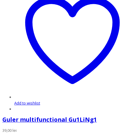
may
be
chosen
on
the
product
page
Add to wishlist
Guler multifunctional Gu1LiNg1
39,00
lei